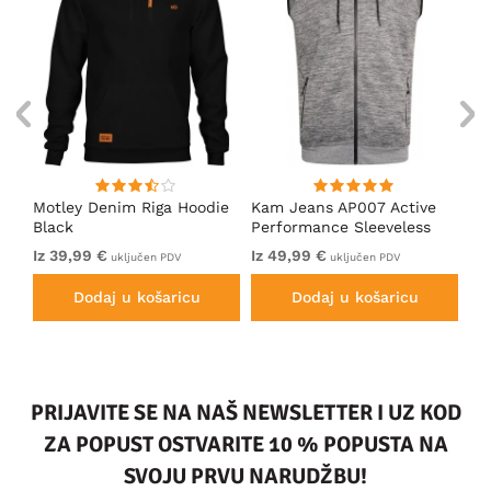
ed
Motley Denim Riga Hoodie
Kam Jeans AP007 Active
Mo
Black
Performance Sleeveless
Ho
Hoody Grey
Iz 39,99 €
Iz 49,99 €
Iz
uključen PDV
uključen PDV
Dodaj u košaricu
Dodaj u košaricu
PRIJAVITE SE NA NAŠ NEWSLETTER I UZ KOD
ZA POPUST OSTVARITE 10 % POPUSTA NA
SVOJU PRVU NARUDŽBU!