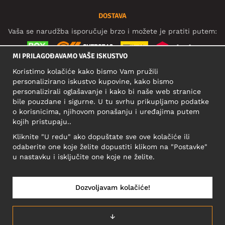
DOSTAVA
Vaša se narudžba isporučuje brzo i možete je pratiti putem:
MI PRILAGOĐAVAMO VAŠE ISKUSTVO
Koristimo kolačiće kako bismo Vam pružili
DRUŠTVENE MREŽE
personalizirano iskustvo kupovine, kako bismo
personalizirali oglašavanje i kako bi naše web stranice
bile pouzdane i sigurne. U tu svrhu prikupljamo podatke
o korisnicima, njihovom ponašanju i uređajima putem
POSLOVNA ADRESA
kojih pristupaju..
Motley Denim Europe OÜ
Kliknite "U redu" ako dopuštate sve ove kolačiće ili
Narva mnt 5, EE-10117 Tallinn
odaberite one koje želite dopustiti klikom na "Postavke"
Reg: 12356245
u nastavku i isključite one koje ne želite.
Važno! Ne šaljite povrat proizvoda na ovu adresu!
Dozvoljavam kolačiće!
HRVATSKA/HRVATSKI
↓