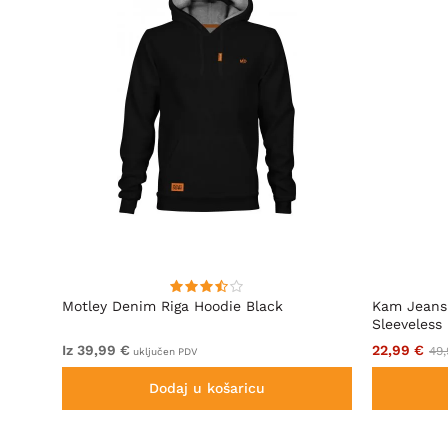
Motley Denim Riga Hoodie Black
Kam Jeans
Sleeveless
Iz 39,99 €
22,99 €
49,
uključen PDV
Dodaj u košaricu