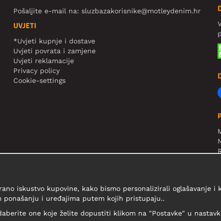
Pošaljite e-mail na:
sluzbazakorisnike@motleydenim.hr
V
UVJETI
*Uvjeti kupnje i dostave
Uvjeti povrata i zamjene
Uvjeti reklamacije
Privacy policy
Cookie-settings
N
R
V
rano iskustvo kupovine, kako bismo personalizirali oglašavanje i
 ponašanju i uređajima putem kojih pristupaju..
daberite one koje želite dopustiti klikom na "Postavke" u nastavku 