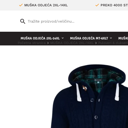
MUŠKA ODJEĆA 2XL-14XL
PREKO 4000 ST
MUŠKA ODJEĆA 2XL-14XL
MUŠKA ODJEĆA MT-6XLT
MUŠKE
Početna stranica
MUŠKA ODJEĆA 2XL-14XL
Puloveri & dukser