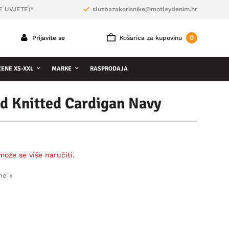
E UVJETE)*
sluzbazakorisnike@motleydenim.hr
0
Prijavite se
Košarica za kupovinu
ŽENE XS-XXL
MARKE
RASPRODAJA
d Knitted Cardigan Navy
može se više naručiti.
ne »