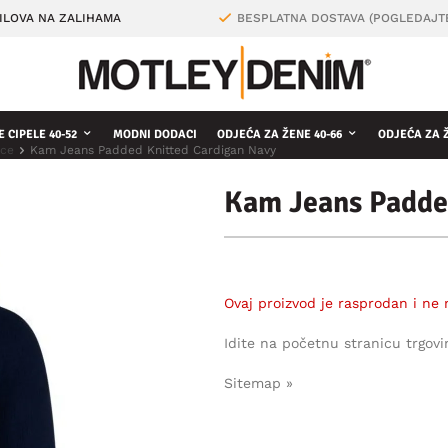
ILOVA NA ZALIHAMA
BESPLATNA DOSTAVA (POGLEDAJT
 CIPELE 40-52
MODNI DODACI
ODJEĆA ZA ŽENE 40-66
ODJEĆA ZA 
ice
Kam Jeans Padded Knitted Cardigan Navy
Kam Jeans Padde
Ovaj proizvod je rasprodan i ne 
Idite na početnu stranicu trgovi
Sitemap »