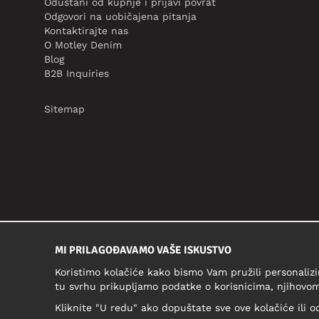
Odustani od kupnje i prijavi povrat
Odgovori na uobičajena pitanja
Kontaktirajte nas
O Motley Denim
Blog
B2B Inquiries
Sitemap
MI PRILAGOĐAVAMO VAŠE ISKUSTVO
Koristimo kolačiće kako bismo Vam pružili personalizi
tu svrhu prikupljamo podatke o korisnicima, njihovom
Kliknite "U redu" ako dopuštate sve ove kolačiće ili o