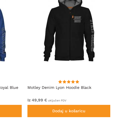
oyal Blue
Motley Denim Lyon Hoodie Black
Motle
Iz 49,99 €
Iz 44,
uključen PDV
Dodaj u košaricu