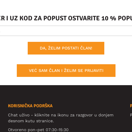
ER I UZ KOD ZA POPUST OSTVARITE 10 % PO
DA, ŽELIM POSTATI ČLAN!
VEĆ SAM ČLAN I ŽELIM SE PRIJAVITI
KORISNIČKA PODRŠKA
Chat uživo - kliknite na ikonu za razgovor u donjem
P
desnom kutu stranice.
Otvoreno pon-pet 07:30-15:30