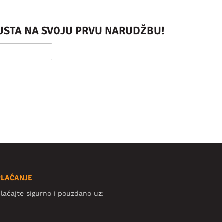
PUSTA NA SVOJU PRVU NARUDŽBU!
PLAĆANJE
laćajte sigurno i pouzdano uz: