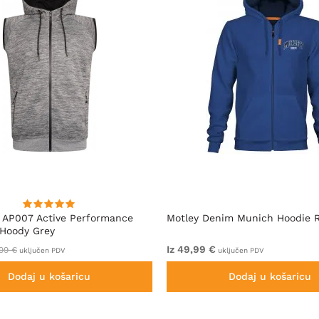
 AP007 Active Performance
Motley Denim Munich Hoodie R
 Hoody Grey
Iz 49,99 €
99 €
uključen PDV
uključen PDV
Dodaj u košaricu
Dodaj u košaricu