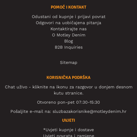
POMOĆ I KONTAKT
Odustani od kupnje i prijavi povrat
Odgovori na uobičajena pitanja
Kontaktirajte nas
O Motley Denim
Blog
B2B Inquiries
Sitemap
KORISNIČKA PODRŠKA
Chat uživo - kliknite na ikonu za razgovor u donjem desnom
kutu stranice.
Otvoreno pon-pet 07:30-15:30
Pošaljite e-mail na:
sluzbazakorisnike@motleydenim.hr
UVJETI
*Uvjeti kupnje i dostave
Uvjeti povrata i zamjene