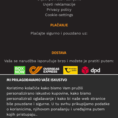
Uvjeti reklamacije
Privacy policy
Cookie-settings
PLAĆANJE
Plaćajte sigurno i pouzdano uz:
DOSTAVA
Vaša se narudžba isporučuje brzo i možete je pratiti putem:
MI PRILAGOĐAVAMO VAŠE ISKUSTVO
DRUŠTVENE MREŽE
Koristimo kolačiće kako bismo Vam pružili
personalizirano iskustvo kupovine, kako bismo
personalizirali oglašavanje i kako bi naše web stranice
bile pouzdane i sigurne. U tu svrhu prikupljamo podatke
POSLOVNA ADRESA
o korisnicima, njihovom ponašanju i uređajima putem
Motley Denim Europe OÜ
kojih pristupaju..
Narva mnt 5, EE-10117 Tallinn