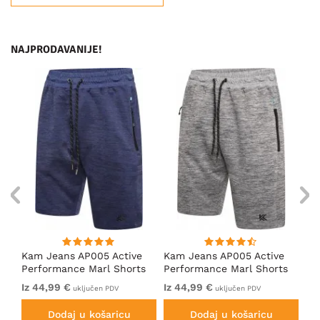
NAJPRODAVANIJE!
Kam Jeans AP005 Active
Kam Jeans AP005 Active
Ka
Performance Marl Shorts
Performance Marl Shorts
Pe
Indigo
Grey
Ch
Iz 44,99 €
Iz 44,99 €
39
uključen PDV
uključen PDV
Dodaj u košaricu
Dodaj u košaricu