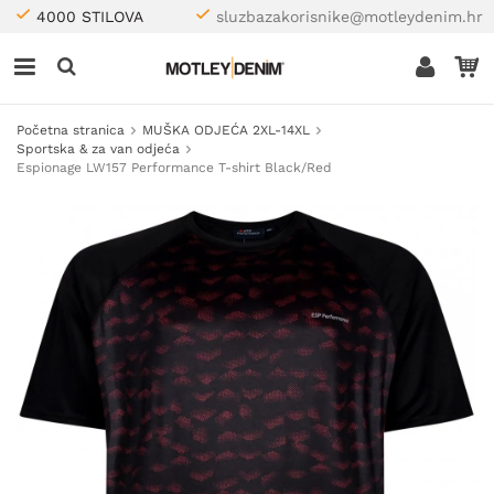
4000 STILOVA
sluzbazakorisnike@motleydenim.hr
Početna stranica
MUŠKA ODJEĆA 2XL-14XL
Sportska & za van odjeća
Espionage LW157 Performance T-shirt Black/Red