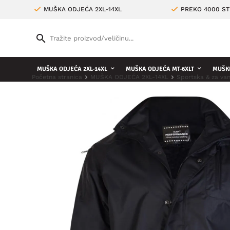
MUŠKA ODJEĆA 2XL-14XL
PREKO 4000 ST
MUŠKA ODJEĆA 2XL-14XL
MUŠKA ODJEĆA MT-6XLT
MUŠKE
Početna stranica
MUŠKA ODJEĆA 2XL-14XL
Sportska & za va