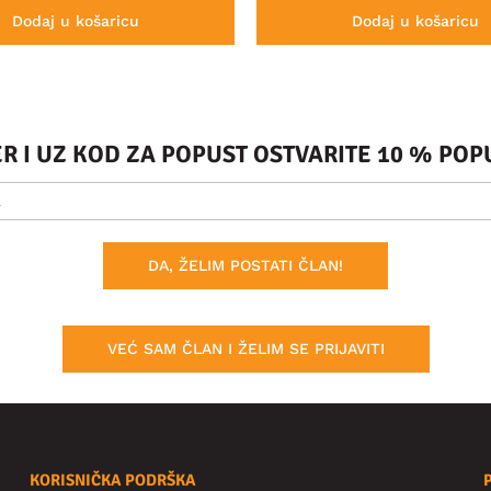
Dodaj u košaricu
Dodaj u košaricu
ER I UZ KOD ZA POPUST OSTVARITE 10 % PO
DA, ŽELIM POSTATI ČLAN!
VEĆ SAM ČLAN I ŽELIM SE PRIJAVITI
KORISNIČKA PODRŠKA