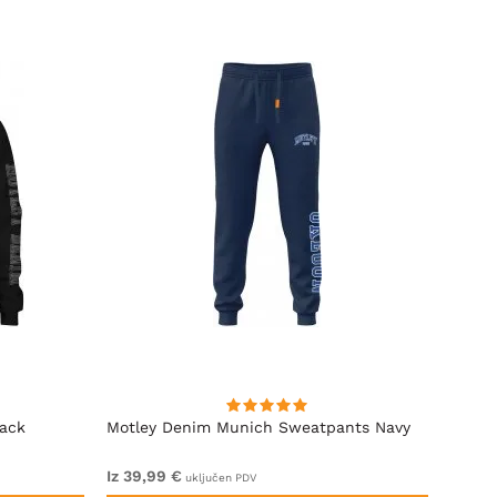
lack
Motley Denim Munich Sweatpants Navy
Motle
Iz 39,99 €
Iz 49,
uključen PDV