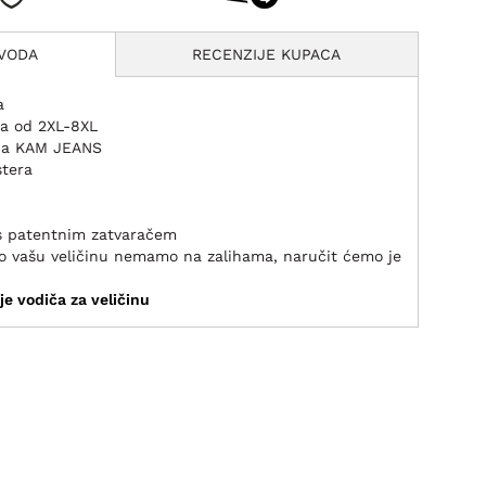
ZVODA
RECENZIJE KUPACA
a
ma od 2XL-8XL
nda KAM JEANS
stera
s patentnim zatvaračem
ako vašu veličinu nemamo na zalihama, naručit ćemo je
je vodiča za veličinu