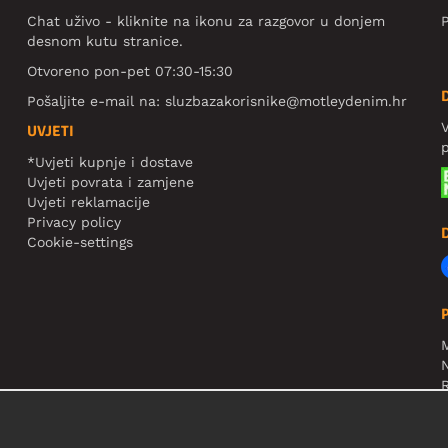
Chat uživo - kliknite na ikonu za razgovor u donjem
P
desnom kutu stranice.
Otvoreno pon-pet 07:30-15:30
Pošaljite e-mail na:
sluzbazakorisnike@motleydenim.hr
V
UVJETI
*Uvjeti kupnje i dostave
Uvjeti povrata i zamjene
Uvjeti reklamacije
Privacy policy
Cookie-settings
N
R
V