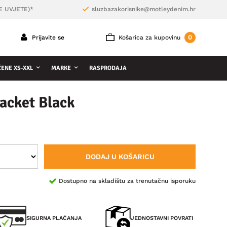
E UVJETE)*
sluzbazakorisnike@motleydenim.hr
0
Prijavite se
Košarica za kupovinu
ŽENE XS-XXL
MARKE
RASPRODAJA
acket Black
DODAJ U KOŠARICU
Dostupno na skladištu za trenutačnu isporuku
SIGURNA PLAĆANJA
JEDNOSTAVNI POVRATI