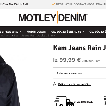
ILOVA NA ZALIHAMA
BESPLATNA DOSTAVA (POGLEDAJT
 CIPELE 40-52
MODNI DODACI
ODJEĆA ZA ŽENE 40-66
ODJEĆA ZA 
n odjeća
Kam Jeans Rain Jacket Black
Kam Jeans Rain J
Iz 99,99 €
uključen PDV
Prikaži vodič za veličinu
BRZE DOSTAVE