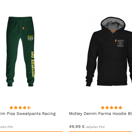
im Pisa Sweatpants Racing
Motley Denim Parma Hoodie B
49,99 €
učen PDV
uključen PDV