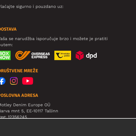
laćajte sigurno i pouzdano uz:
DOSTAVA
aša se narudžba isporučuje brzo i možete je pratiti
putem:
DRUŠTVENE MREŽE
POSLOVNA ADRESA
Motley Denim Europe OÜ
arva mnt 5, EE-10117 Tallinn
eg: 12356245
ažno! Ne šaljite povrat proizvoda na ovu adresu!