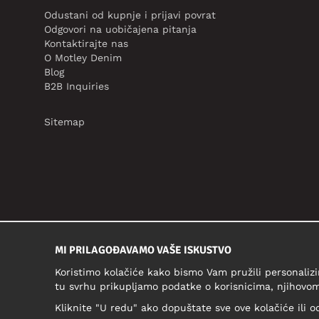
Odustani od kupnje i prijavi povrat
Odgovori na uobičajena pitanja
Kontaktirajte nas
O Motley Denim
Blog
B2B Inquiries
Sitemap
MI PRILAGOĐAVAMO VAŠE ISKUSTVO
Koristimo kolačiće kako bismo Vam pružili personalizi
tu svrhu prikupljamo podatke o korisnicima, njihovom
Kliknite "U redu" ako dopuštate sve ove kolačiće ili o