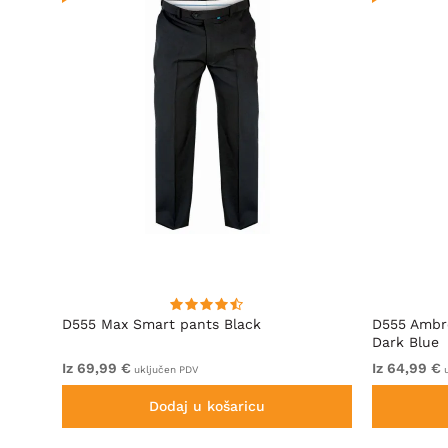
D555 Max Smart pants Black
D555 Ambro
Dark Blue
Iz 69,99 €
Iz 64,99 €
uključen PDV
u
Dodaj u košaricu