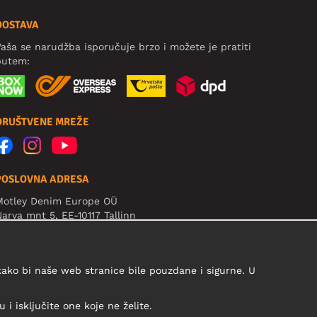
DOSTAVA
aša se narudžba isporučuje brzo i možete je pratiti
putem:
DRUŠTVENE MREŽE
POSLOVNA ADRESA
Motley Denim Europe OÜ
arva mnt 5, EE-10117 Tallinn
eg: 12356245
ažno! Ne šaljite povrat proizvoda na ovu adresu!
 kako bi naše web stranice bile pouzdane i sigurne. U
i isključite one koje ne želite.