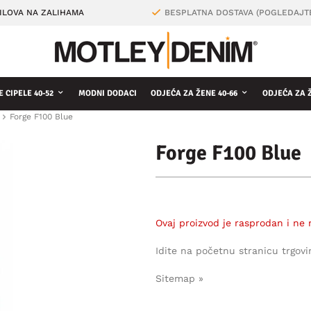
ILOVA NA ZALIHAMA
BESPLATNA DOSTAVA (POGLEDAJT
 CIPELE 40-52
MODNI DODACI
ODJEĆA ZA ŽENE 40-66
ODJEĆA ZA 
Forge F100 Blue
Forge F100 Blue
Ovaj proizvod je rasprodan i ne 
Idite na početnu stranicu trgovi
Sitemap »