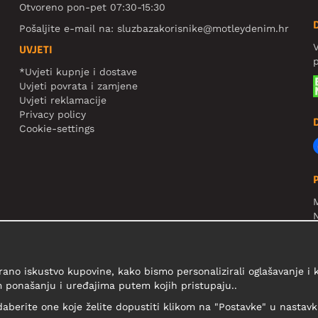
Otvoreno pon-pet 07:30-15:30
Pošaljite e-mail na:
sluzbazakorisnike@motleydenim.hr
V
UVJETI
*Uvjeti kupnje i dostave
Uvjeti povrata i zamjene
Uvjeti reklamacije
Privacy policy
Cookie-settings
N
R
V
rano iskustvo kupovine, kako bismo personalizirali oglašavanje i
 ponašanju i uređajima putem kojih pristupaju..
daberite one koje želite dopustiti klikom na "Postavke" u nastavku 