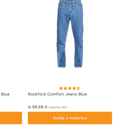
 Blue
Rockford Comfort Jeans Blue
Rockf
Iz 59,99 €
Iz 59,
uključen PDV
Dodaj u košaricu