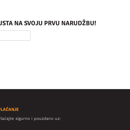
PUSTA NA SVOJU PRVU NARUDŽBU!
PLAĆANJE
laćajte sigurno i pouzdano uz: