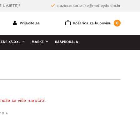
E UVJETE)*
sluzbazakorisnike@motleydenim.hr
0
Prijavite se
Košarica za kupovinu
ŽENE XS-XXL
MARKE
RASPRODAJA
može se više naručiti.
ne »