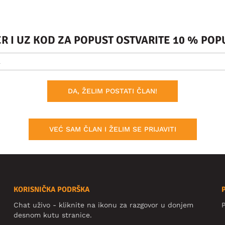
ER I UZ KOD ZA POPUST OSTVARITE 10 % PO
DA, ŽELIM POSTATI ČLAN!
VEĆ SAM ČLAN I ŽELIM SE PRIJAVITI
KORISNIČKA PODRŠKA
Chat uživo - kliknite na ikonu za razgovor u donjem
P
desnom kutu stranice.