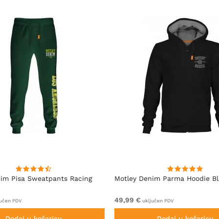
im Pisa Sweatpants Racing
Motley Denim Parma Hoodie B
49,99 €
učen PDV
uključen PDV
Dodaj u košaricu
Dodaj u košaricu