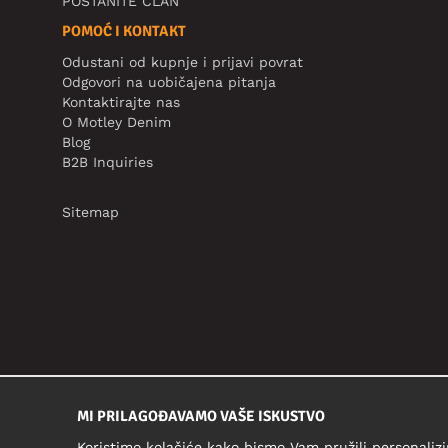
POSTANITE ČLAN
POMOĆ I KONTAKT
Odustani od kupnje i prijavi povrat
Odgovori na uobičajena pitanja
Kontaktirajte nas
O Motley Denim
Blog
B2B Inquiries
Sitemap
MI PRILAGOĐAVAMO VAŠE ISKUSTVO
Koristimo kolačiće kako bismo Vam pružili personalizi