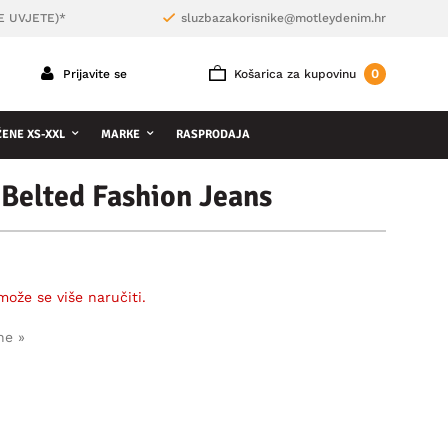
E UVJETE)*
sluzbazakorisnike@motleydenim.hr
0
Prijavite se
Košarica za kupovinu
ŽENE XS-XXL
MARKE
RASPRODAJA
Belted Fashion Jeans
može se više naručiti.
ne »