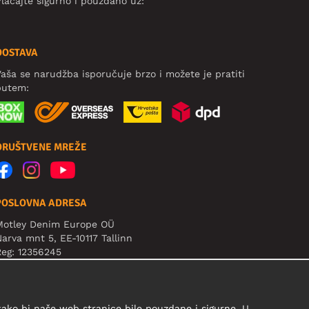
laćajte sigurno i pouzdano uz:
DOSTAVA
aša se narudžba isporučuje brzo i možete je pratiti
putem:
DRUŠTVENE MREŽE
POSLOVNA ADRESA
Motley Denim Europe OÜ
arva mnt 5, EE-10117 Tallinn
eg: 12356245
ažno! Ne šaljite povrat proizvoda na ovu adresu!
 kako bi naše web stranice bile pouzdane i sigurne. U