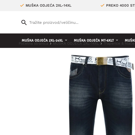
MUŠKA ODJEĆA 2XL-14XL
PREKO 4000 ST
MUŠKA ODJEĆA 2XL-14XL
MUŠKA ODJEĆA MT-6XLT
MUŠKE
Početna stranica
MUŠKA ODJEĆA 2XL-14XL
Traperice & hlače