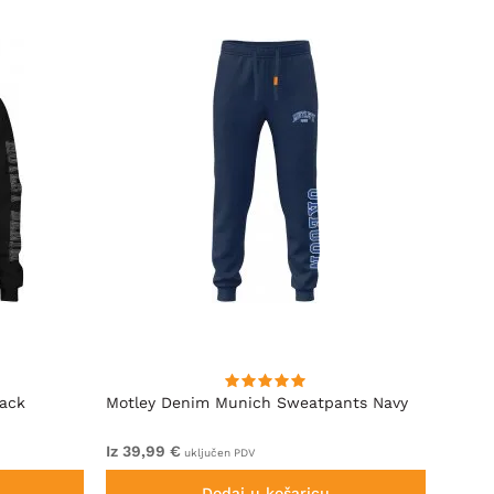
lack
Motley Denim Munich Sweatpants Navy
Motle
Iz 39,99 €
Iz 49,
uključen PDV
Dodaj u košaricu