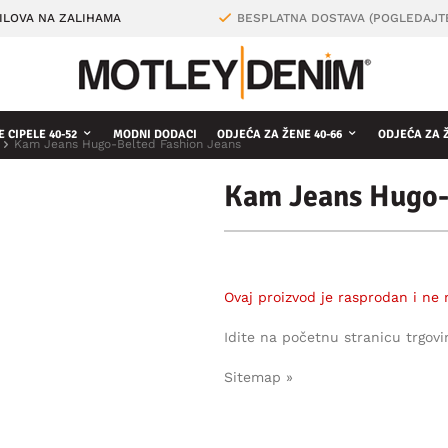
ILOVA NA ZALIHAMA
BESPLATNA DOSTAVA (POGLEDAJT
 CIPELE 40-52
MODNI DODACI
ODJEĆA ZA ŽENE 40-66
ODJEĆA ZA 
Kam Jeans Hugo-Belted Fashion Jeans
Kam Jeans Hugo-
Ovaj proizvod je rasprodan i ne 
Idite na početnu stranicu trgovi
Sitemap »