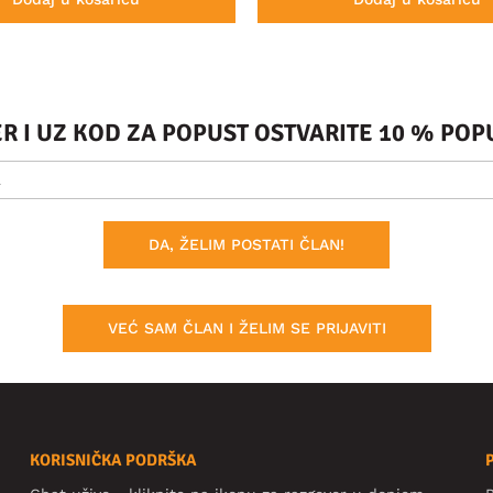
ER I UZ KOD ZA POPUST OSTVARITE 10 % PO
DA, ŽELIM POSTATI ČLAN!
VEĆ SAM ČLAN I ŽELIM SE PRIJAVITI
KORISNIČKA PODRŠKA