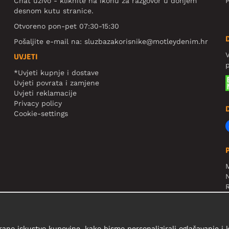
Chat uživo - kliknite na ikonu za razgovor u donjem
P
desnom kutu stranice.
Otvoreno pon-pet 07:30-15:30
Pošaljite e-mail na:
sluzbazakorisnike@motleydenim.hr
V
UVJETI
*Uvjeti kupnje i dostave
Uvjeti povrata i zamjene
Uvjeti reklamacije
Privacy policy
Cookie-settings
N
R
V
rano iskustvo kupovine, kako bismo personalizirali oglašavanje i