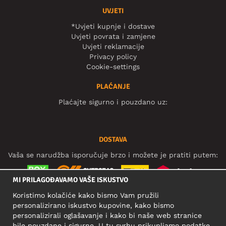
UVJETI
*Uvjeti kupnje i dostave
Uvjeti povrata i zamjene
Uvjeti reklamacije
Privacy policy
Cookie-settings
PLAĆANJE
Plaćajte sigurno i pouzdano uz:
DOSTAVA
Vaša se narudžba isporučuje brzo i možete je pratiti putem:
MI PRILAGOĐAVAMO VAŠE ISKUSTVO
Koristimo kolačiće kako bismo Vam pružili
DRUŠTVENE MREŽE
personalizirano iskustvo kupovine, kako bismo
personalizirali oglašavanje i kako bi naše web stranice
bile pouzdane i sigurne. U tu svrhu prikupljamo podatke