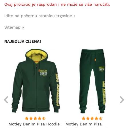
Ovaj proizvod je rasprodan i ne može se više naručiti.
Idite na početnu stranicu trgovine »
Sitemap »
NAJBOLJA CIJENA!
ica
Motley Denim Pisa Hoodie
Motley Denim Pisa
Mo