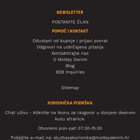
NEWSLETTER
POSTANITE ČLAN
POMOĆ I KONTAKT
Odustani od kupnje i prijavi povrat
Odgovori na uobičajena pitanja
Kontaktirajte nas
O Motley Denim
Blog
B2B Inquiries
Sitemap
KORISNIČKA PODRŠKA
Chat uživo - kliknite na ikonu za razgovor u donjem desnom
kutu stranice.
Otvoreno pon-pet 07:30-15:30
Pošaljite e-mail na:
sluzbazakorisnike@motleydenim.hr