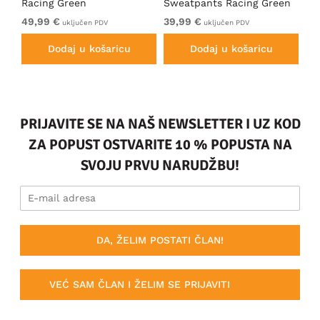
Racing Green
Sweatpants Racing Green
Ho
49,99 €
39,99 €
49
uključen PDV
uključen PDV
Dodaj u košaricu
Dodaj u košaricu
PRIJAVITE SE NA NAŠ NEWSLETTER I UZ KOD
ZA POPUST OSTVARITE 10 % POPUSTA NA
SVOJU PRVU NARUDŽBU!
DA, ŽELIM POSTATI ČLAN!
VEĆ SAM ČLAN I ŽELIM SE PRIJAVITI