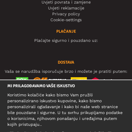
Uvjeti povrata i zamjene
Uvjeti reklamacije
Privacy policy
Cookie-settings
PLAĆANJE
Plaćajte sigurno i pouzdano uz:
DOSTAVA
Vaša se narudžba isporučuje brzo i možete je pratiti putem:
MI PRILAGOĐAVAMO VAŠE ISKUSTVO
Koristimo kolačiće kako bismo Vam pružili
DRUŠTVENE MREŽE
personalizirano iskustvo kupovine, kako bismo
personalizirali oglašavanje i kako bi naše web stranice
bile pouzdane i sigurne. U tu svrhu prikupljamo podatke
o korisnicima, njihovom ponašanju i uređajima putem
POSLOVNA ADRESA
kojih pristupaju..
Motley Denim Europe OÜ