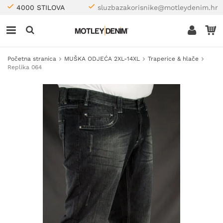
4000 STILOVA
sluzbazakorisnike@motleydenim.hr
Početna stranica
MUŠKA ODJEĆA 2XL-14XL
Traperice & hlače
Replika 064