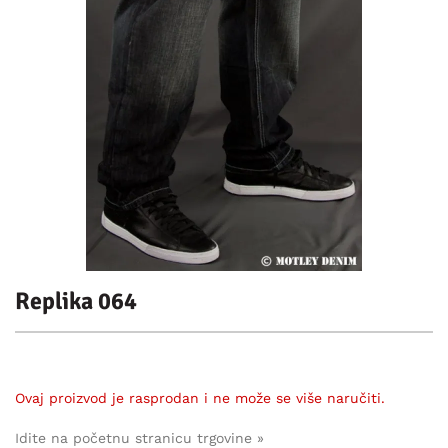
Replika 064
Ovaj proizvod je rasprodan i ne može se više naručiti.
Idite na početnu stranicu trgovine »