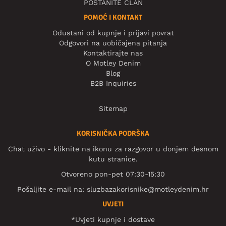
POSTANITE ČLAN
POMOĆ I KONTAKT
Odustani od kupnje i prijavi povrat
Odgovori na uobičajena pitanja
Kontaktirajte nas
O Motley Denim
Blog
B2B Inquiries
Sitemap
KORISNIČKA PODRŠKA
Chat uživo - kliknite na ikonu za razgovor u donjem desnom
kutu stranice.
Otvoreno pon-pet 07:30-15:30
Pošaljite e-mail na:
sluzbazakorisnike@motleydenim.hr
UVJETI
*Uvjeti kupnje i dostave