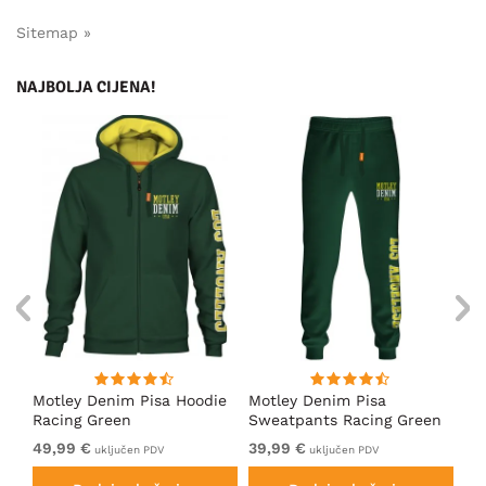
Sitemap »
NAJBOLJA CIJENA!
ica
Motley Denim Pisa Hoodie
Motley Denim Pisa
Mo
Racing Green
Sweatpants Racing Green
Ho
49,99 €
39,99 €
49
uključen PDV
uključen PDV