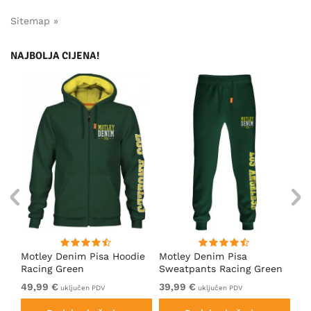
Sitemap »
NAJBOLJA CIJENA!
ica
Motley Denim Pisa Hoodie
Motley Denim Pisa
Mo
Racing Green
Sweatpants Racing Green
Ho
49,99 €
39,99 €
49
uključen PDV
uključen PDV