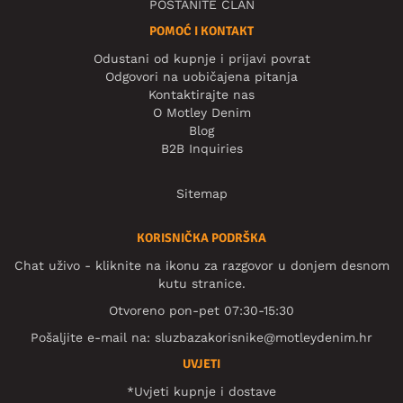
POSTANITE ČLAN
POMOĆ I KONTAKT
Odustani od kupnje i prijavi povrat
Odgovori na uobičajena pitanja
Kontaktirajte nas
O Motley Denim
Blog
B2B Inquiries
Sitemap
KORISNIČKA PODRŠKA
Chat uživo - kliknite na ikonu za razgovor u donjem desnom
kutu stranice.
Otvoreno pon-pet 07:30-15:30
Pošaljite e-mail na:
sluzbazakorisnike@motleydenim.hr
UVJETI
*Uvjeti kupnje i dostave