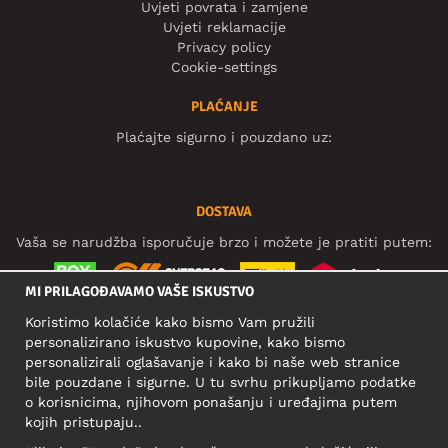
Uvjeti povrata i zamjene
Uvjeti reklamacije
Privacy policy
Cookie-settings
PLAĆANJE
Plaćajte sigurno i pouzdano uz:
DOSTAVA
Vaša se narudžba isporučuje brzo i možete je pratiti putem:
MI PRILAGOĐAVAMO VAŠE ISKUSTVO
Koristimo kolačiće kako bismo Vam pružili
DRUŠTVENE MREŽE
personalizirano iskustvo kupovine, kako bismo
personalizirali oglašavanje i kako bi naše web stranice
bile pouzdane i sigurne. U tu svrhu prikupljamo podatke
o korisnicima, njihovom ponašanju i uređajima putem
POSLOVNA ADRESA
kojih pristupaju..
Motley Denim Europe OÜ