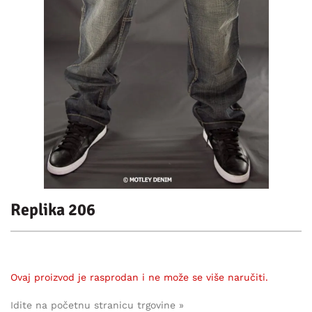
Replika 206
Ovaj proizvod je rasprodan i ne može se više naručiti.
Idite na početnu stranicu trgovine »