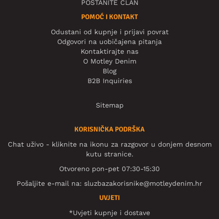
POSTANITE ČLAN
POMOĆ I KONTAKT
Odustani od kupnje i prijavi povrat
Odgovori na uobičajena pitanja
Kontaktirajte nas
O Motley Denim
Blog
B2B Inquiries
Sitemap
KORISNIČKA PODRŠKA
Chat uživo - kliknite na ikonu za razgovor u donjem desnom
kutu stranice.
Otvoreno pon-pet 07:30-15:30
Pošaljite e-mail na:
sluzbazakorisnike@motleydenim.hr
UVJETI
*Uvjeti kupnje i dostave