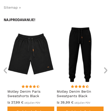
Sitemap »
NAJPRODAVANIJE!
Motley Denim Paris
Motley Denim Berlin
Mo
en
Sweatshorts Black
Sweatpants Black
Sw
Iz 27,99 €
Iz 39,99 €
Iz 
uključen PDV
uključen PDV