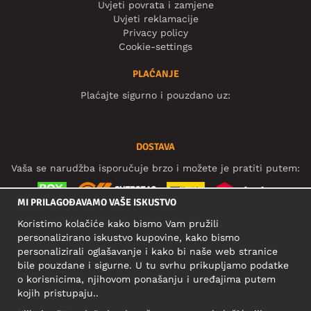
Uvjeti povrata i zamjene
Uvjeti reklamacije
Privacy policy
Cookie-settings
PLAĆANJE
Plaćajte sigurno i pouzdano uz:
DOSTAVA
Vaša se narudžba isporučuje brzo i možete je pratiti putem:
MI PRILAGOĐAVAMO VAŠE ISKUSTVO
Koristimo kolačiće kako bismo Vam pružili
DRUŠTVENE MREŽE
personalizirano iskustvo kupovine, kako bismo
personalizirali oglašavanje i kako bi naše web stranice
bile pouzdane i sigurne. U tu svrhu prikupljamo podatke
o korisnicima, njihovom ponašanju i uređajima putem
POSLOVNA ADRESA
kojih pristupaju..
Motley Denim Europe OÜ