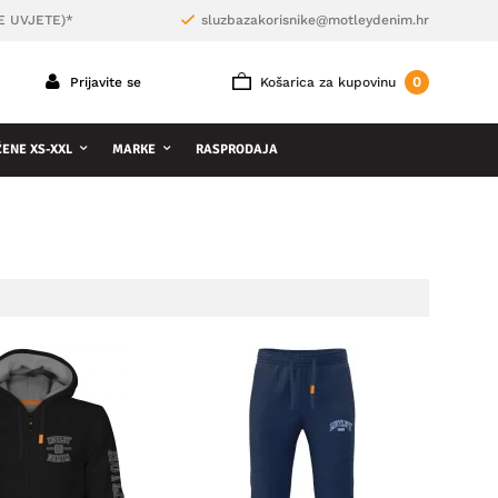
E UVJETE)*
sluzbazakorisnike@motleydenim.hr
0
Prijavite se
Košarica za kupovinu
ŽENE XS-XXL
MARKE
RASPRODAJA