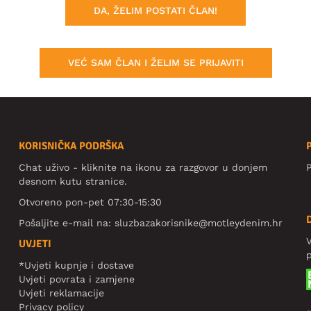
DA, ŽELIM POSTATI ČLAN!
VEĆ SAM ČLAN I ŽELIM SE PRIJAVITI
KORISNIČKA PODRŠKA
Chat uživo - kliknite na ikonu za razgovor u donjem
P
desnom kutu stranice.
Otvoreno pon-pet 07:30-15:30
Pošaljite e-mail na:
sluzbazakorisnike@motleydenim.hr
V
UVJETI
*Uvjeti kupnje i dostave
Uvjeti povrata i zamjene
Uvjeti reklamacije
Privacy policy