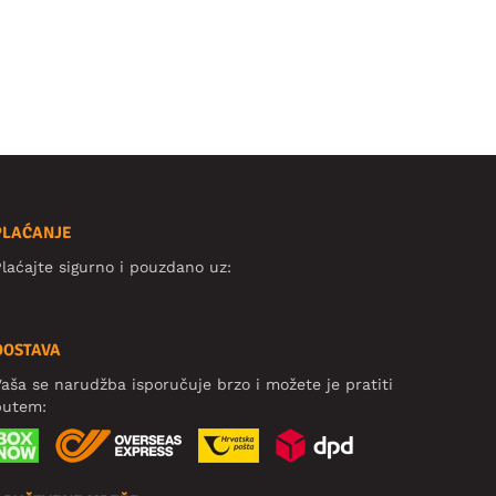
PLAĆANJE
laćajte sigurno i pouzdano uz:
DOSTAVA
aša se narudžba isporučuje brzo i možete je pratiti
putem: