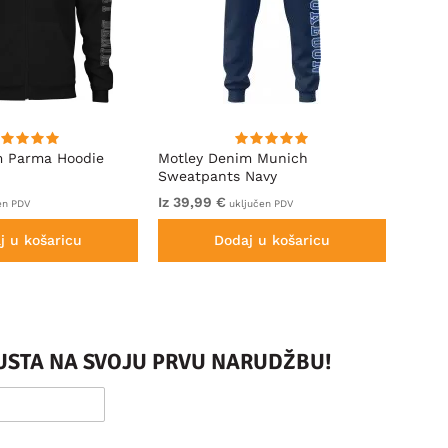
m Parma Hoodie
Motley Denim Munich
Motle
Sweatpants Navy
Royal
Iz 39,99 €
Iz 49
en PDV
uključen PDV
j u košaricu
Dodaj u košaricu
PUSTA NA SVOJU PRVU NARUDŽBU!