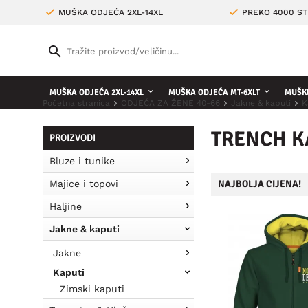
MUŠKA ODJEĆA 2XL-14XL
PREKO 4000 ST
MUŠKA ODJEĆA 2XL-14XL
MUŠKA ODJEĆA MT-6XLT
MUŠKE
Početna stranica
ODJEĆA ZA ŽENE 40-66
Jakne & kaputi
K
TRENCH K
PROIZVODI
Bluze i tunike
Majice i topovi
NAJBOLJA CIJENA!
Haljine
Jakne & kaputi
Jakne
Kaputi
Zimski kaputi