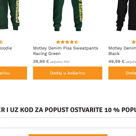
Hoodie
Motley Denim Pisa Sweatpants
Motley Deni
Racing Green
Black
39,99 €
49,99 €
uključen PDV
uključ
aricu
Dodaj u košaricu
Doda
ER I UZ KOD ZA POPUST OSTVARITE 10 % PO