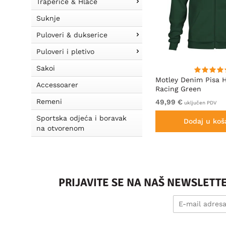
Traperice & Hlače
Suknje
Puloveri & dukserice
Puloveri i pletivo
Sakoi
Motley Denim Milan Majica
Motley Denim Pisa 
Accessoarer
Antracit
Racing Green
Remeni
Iz 19,99 €
49,99 €
uključen PDV
uključen PDV
Sportska odjeća i boravak
Dodaj u košaricu
Dodaj u koš
na otvorenom
PRIJAVITE SE NA NAŠ NEWSLETT