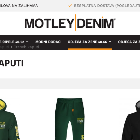
ILOVA NA ZALIHAMA
BESPLATNA DOSTAVA (POGLEDAJT
 CIPELE 40-52
MODNI DODACI
ODJEĆA ZA ŽENE 40-66
ODJEĆA ZA 
aputi
Trench kaputi
APUTI