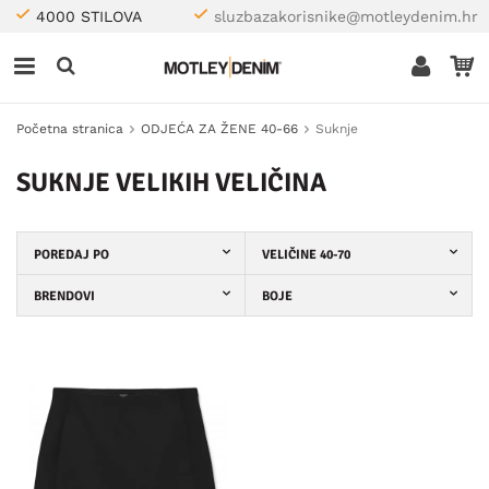
4000 STILOVA
sluzbazakorisnike@motleydenim.hr
Početna stranica
ODJEĆA ZA ŽENE 40-66
Suknje
SUKNJE VELIKIH VELIČINA
POREDAJ PO
VELIČINE 40-70
BRENDOVI
BOJE