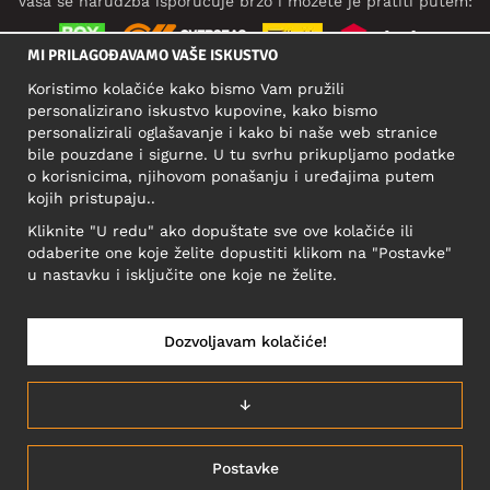
Vaša se narudžba isporučuje brzo i možete je pratiti putem:
MI PRILAGOĐAVAMO VAŠE ISKUSTVO
Koristimo kolačiće kako bismo Vam pružili
DRUŠTVENE MREŽE
personalizirano iskustvo kupovine, kako bismo
personalizirali oglašavanje i kako bi naše web stranice
bile pouzdane i sigurne. U tu svrhu prikupljamo podatke
o korisnicima, njihovom ponašanju i uređajima putem
POSLOVNA ADRESA
kojih pristupaju..
Motley Denim Europe OÜ
Kliknite "U redu" ako dopuštate sve ove kolačiće ili
Narva mnt 5, EE-10117 Tallinn
odaberite one koje želite dopustiti klikom na "Postavke"
Reg: 12356245
u nastavku i isključite one koje ne želite.
Važno! Ne šaljite povrat proizvoda na ovu adresu!
Dozvoljavam kolačiće!
HRVATSKA/HRVATSKI
↓
Postavke