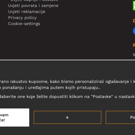
Uvjeti povrata i zamjene
Uvjeti reklamacije
Privacy policy
Cookie-settings
N
R
V
rano iskustvo kupovine, kako bismo personalizirali oglašavanje i
 ponašanju i uređajima putem kojih pristupaju..
daberite one koje želite dopustiti klikom na "Postavke" u nastavku 
avam
↓
Po
će!