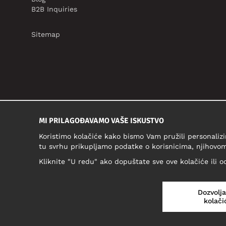
B2B Inquiries
Sitemap
MI PRILAGOĐAVAMO VAŠE ISKUSTVO
Koristimo kolačiće kako bismo Vam pružili personalizi
tu svrhu prikupljamo podatke o korisnicima, njihovom
Kliknite "U redu" ako dopuštate sve ove kolačiće ili o
Dozvolj
kolači
HRVATSKA/HRVATSKI