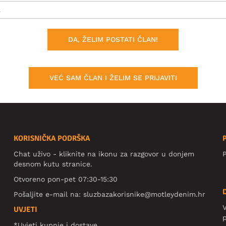
DA, ŽELIM POSTATI ČLAN!
VEĆ SAM ČLAN I ŽELIM SE PRIJAVITI
KORISNIČKA PODRŠKA
Chat uživo - kliknite na ikonu za razgovor u donjem
P
desnom kutu stranice.
Otvoreno pon-pet 07:30-15:30
Pošaljite e-mail na:
sluzbazakorisnike@motleydenim.hr
V
UVJETI
*Uvjeti kupnje i dostave