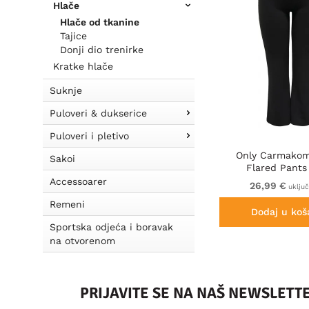
Hlače
Hlače od tkanine
Tajice
Donji dio trenirke
Kratke hlače
Suknje
Puloveri & dukserice
Puloveri i pletivo
Only Carmakom
Sakoi
Flared Pants
Accessoarer
26,99 €
uklju
Remeni
Dodaj u koš
Sportska odjeća i boravak
na otvorenom
PRIJAVITE SE NA NAŠ NEWSLETT