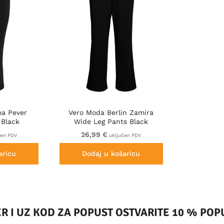
a Pever
Vero Moda Berlin Zamira
 Black
Wide Leg Pants Black
26,99 €
čen PDV
uključen PDV
aricu
Dodaj u košaricu
ER I UZ KOD ZA POPUST OSTVARITE 10 % PO