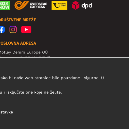
DRUŠTVENE MREŽE
POSLOVNA ADRESA
Motley Denim Europe OÜ
arva mnt 5, EE-10117 Tallinn
eg: 12356245
ažno! Ne šaljite povrat proizvoda na ovu adresu!
 kako bi naše web stranice bile pouzdane i sigurne. U
i isključite one koje ne želite.
stavke