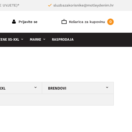
E UVJETE)*
sluzbazakorisnike@motleydenim.hr
0
Prijavite se
Košarica za kupovinu
ŽENE XS-XXL
MARKE
RASPRODAJA
XXL
BRENDOVI