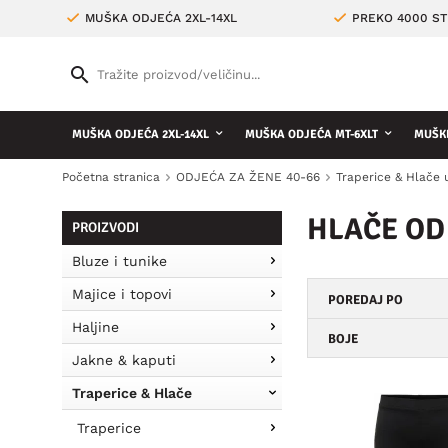
MUŠKA ODJEĆA 2XL-14XL
PREKO 4000 ST
MUŠKA ODJEĆA 2XL-14XL
MUŠKA ODJEĆA MT-6XLT
MUŠKE
Početna stranica
ODJEĆA ZA ŽENE 40-66
Traperice & Hlače 
HLAČE OD
PROIZVODI
Bluze i tunike
Majice i topovi
POREDAJ PO
Haljine
BOJE
Jakne & kaputi
Traperice & Hlače
Traperice