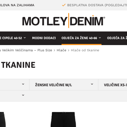
ILOVA NA ZALIHAMA
BESPLATNA DOSTAVA (POGLEDAJT
 CIPELE 40-52
MODNI DODACI
ODJEĆA ZA ŽENE 40-66
ODJEĆA ZA 
u Velikim Veličinama – Plus Size
Hlače
Hlače od tkanine
 TKANINE
ŽENSKE VELIČINE W/L
VELIČINE XS-