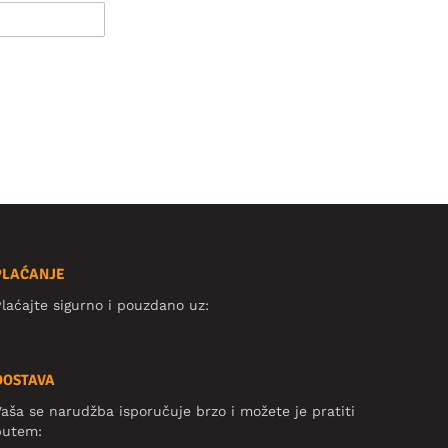
PLAĆANJE
laćajte sigurno i pouzdano uz:
DOSTAVA
aša se narudžba isporučuje brzo i možete je pratiti
putem: